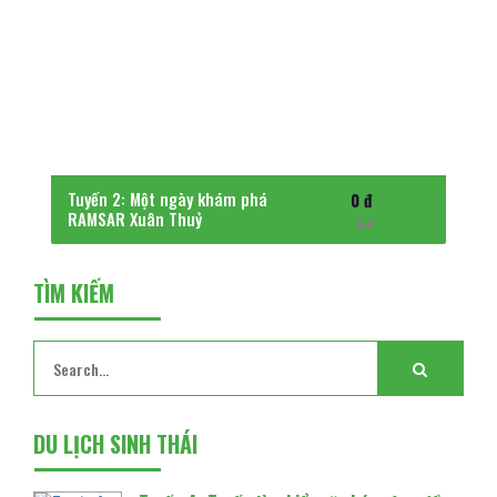
Tuyến 2: Một ngày khám phá
0 đ
RAMSAR Xuân Thuỷ
0 đ
TÌM KIẾM
DU LỊCH SINH THÁI