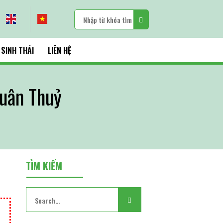
 SINH THÁI
LIÊN HỆ
uân Thuỷ
TÌM KIẾM