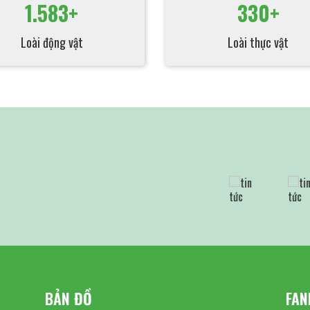
1.583+
330+
Loài động vật
Loài thực vật
BẢN ĐỒ
FAN