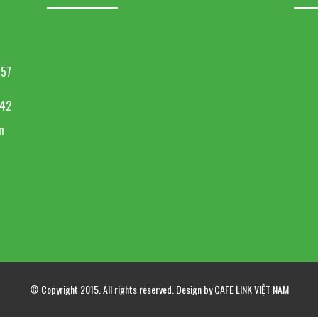
857
642
m
© Copyright 2015. All rights reserved. Design by CAFE LINK VIỆT NAM