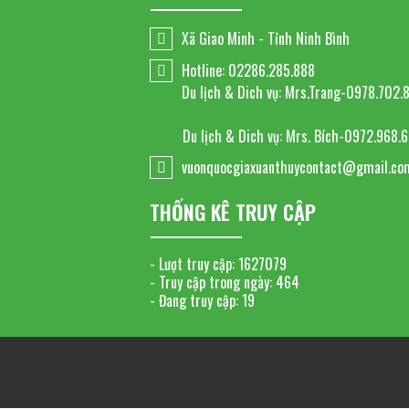
Xã Giao Minh - Tỉnh Ninh Bình
Hotline: 02286.285.888
Du lịch & Dich vụ: Mrs.Trang-0978.702.
Du lịch & Dich vụ: Mrs. Bích-0972.968.
vuonquocgiaxuanthuycontact@gmail.co
THỐNG KÊ TRUY CẬP
- Lượt truy cập:
1627079
- Truy cập trong ngày:
464
- Đang truy cập:
19