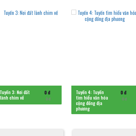
DỰ ÁN LIÊN QUAN
Tuyến 3: Nơi đất
Tuyến 4: Tuyến
0 đ
0 đ
lành chim về
tìm hiểu văn hóa
0 đ
0 đ
cộng đồng địa
phương