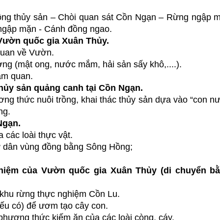
rồng thủy sản – Chòi quan sát Cồn Ngạn – Rừng ngập 
ngập mặn - Cánh đồng ngao.
Vườn quốc gia Xuân Thủy.
 quan về Vườn.
ng (mật ong, nước mắm, hải sản sấy khô,....).
ham quan.
hủy sản quảng canh tại Cồn Ngạn.
ơng thức nuôi trồng, khai thác thủy sản dựa vào “con n
ng.
 Ngạn.
a các loài thực vật.
ư dân vùng đồng bằng Sông Hồng;
hiệm của Vườn quốc gia Xuân Thủy (di chuyển b
i khu rừng thực nghiệm Cồn Lu.
ếu có) để ươm tạo cây con.
phương thức kiếm ăn của các loài còng, cáy.