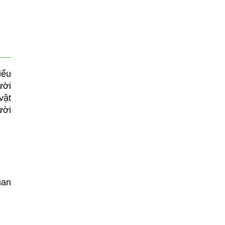
iểu
ười
vật
ười
uan