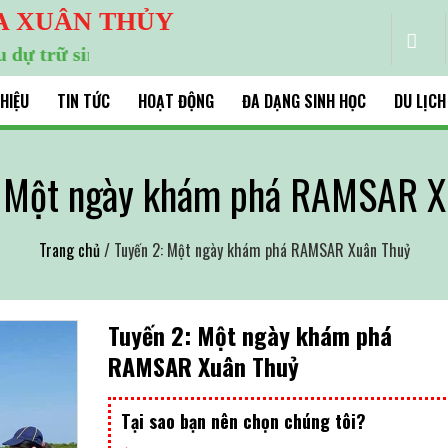
A XUÂN THỦY
 sinh quyển thế giới
THIỆU
TIN TỨC
HOẠT ĐỘNG
ĐA DẠNG SINH HỌC
DU LỊCH
: Một ngày khám phá RAMSAR X
Trang chủ
/ Tuyến 2: Một ngày khám phá RAMSAR Xuân Thuỷ
Tuyến 2: Một ngày khám phá
RAMSAR Xuân Thuỷ
Tại sao bạn nên chọn chúng tôi?