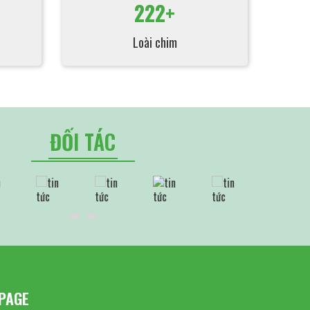
222+
Loài chim
ĐỐI TÁC
PAGE