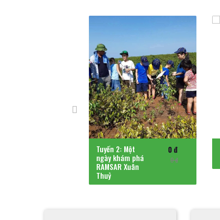
 Nơi sông
Tuyến 2: Một
0 đ
0 đ
y về với
ngày khám phá
0 đ
0 đ
RAMSAR Xuân
Thuỷ