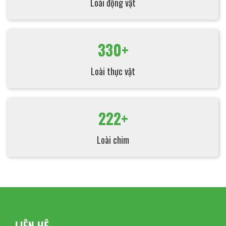
Loài động vật
330+
Loài thực vật
222+
Loài chim
LIÊN HỆ