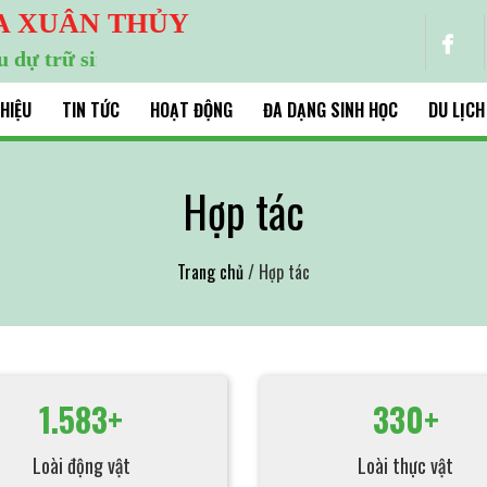
A XUÂN THỦY
ự trữ sinh quyển thế giới
THIỆU
TIN TỨC
HOẠT ĐỘNG
ĐA DẠNG SINH HỌC
DU LỊCH
Hợp tác
Trang chủ
/ Hợp tác
1.583+
330+
Loài động vật
Loài thực vật