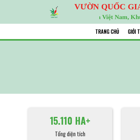
VƯỜN QUỐC GI
Khu Ramsar đầu tiên của Việt Nam, Khu d
TRANG CHỦ
GIỚI 
15.110 HA+
Tổng diện tích