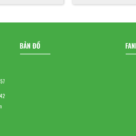
BẢN ĐỒ
FAN
857
642
m