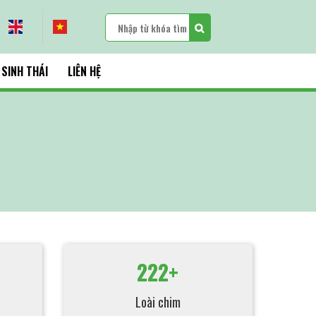
 SINH THÁI
LIÊN HỆ
222+
Loài chim